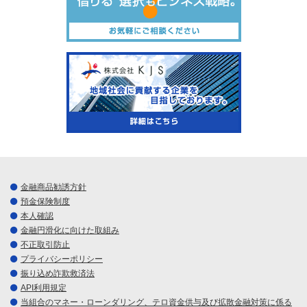
金融商品勧誘方針
預金保険制度
本人確認
金融円滑化に向けた取組み
不正取引防止
プライバシーポリシー
振り込め詐欺救済法
API利用規定
当組合のマネー・ローンダリング、テロ資金供与及び拡散金融対策に係る