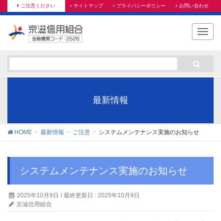
ご注意ください
サイトマップ
プライバシーポリシー
お問い合わせ
T
o
g
g
l
e
n
最新情報
a
v
i
HOME
最新情報
ご注意
システムメンテナンス実施のお知らせ
g
a
t
システムメンテナンス実施のお知らせ
i
o
n
2025年10月9日
/ 最終更新日 :
2025年10月9日
京滋信用組合