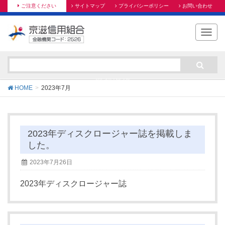
ご注意ください
サイトマップ
プライバシーポリシー
お問い合わせ
T
o
g
g
最新情報
l
HOME
2023年7月
e
n
a
v
2023年ディスクロージャー誌を掲載しま
i
g
した。
a
2023年7月26日
t
i
2023年ディスクロージャー誌
o
n