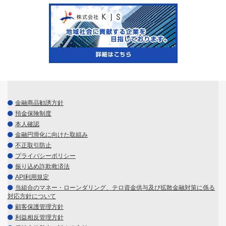
金融商品勧誘方針
預金保険制度
本人確認
金融円滑化に向けた取組み
不正取引防止
プライバシーポリシー
振り込め詐欺救済法
API利用規定
当組合のマネー・ローンダリング、テロ資金供与及び拡散金融対策に係る
対応方針について
顧客保護管理方針
利益相反管理方針