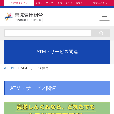
ご注意ください
サイトマップ
プライバシーポリシー
お問い合わせ
T
o
g
g
l
e
n
ATM・サービス関連
a
v
i
HOME
ATM・サービス関連
g
a
t
ATM・サービス関連
i
o
n