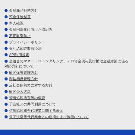
金融商品勧誘方針
預金保険制度
本人確認
金融円滑化に向けた取組み
不正取引防止
プライバシーポリシー
振り込め詐欺救済法
API利用規定
当組合のマネー・ローンダリング、テロ資金供与及び拡散金融対策に係る
対応方針について
顧客保護管理方針
利益相反管理方針
反社会的勢力に対する方針
顧客受入方針
苦情処理措置等の概要
子会社との共同利用について
信用協同組合代理業に関する表示
電子決済等代行業者との連携および協働について