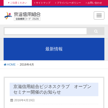
ご注意ください
サイトマップ
プライバシーポリシー
お問い合わせ
T
o
g
g
l
e
n
最新情報
a
v
i
HOME
2016年4月
g
a
t
i
京滋信用組合ビジネスクラブ オープン
o
セミナー開催のお知らせ
n
2016年4月19日