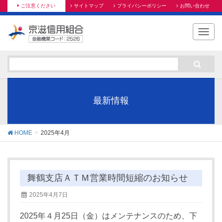
ご注意ください
サイトマップ
プライバシーポリシー
お問い合わせ
T
o
g
g
l
e
n
最新情報
a
v
i
HOME
2025年4月
g
a
t
i
舞鶴支店ＡＴＭ営業時間短縮のお知らせ
o
2025年4月7日
n
2025年４月25日（金）はメンテナンスのため、下