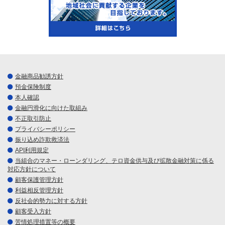
金融商品勧誘方針
預金保険制度
本人確認
金融円滑化に向けた取組み
不正取引防止
プライバシーポリシー
振り込め詐欺救済法
API利用規定
当組合のマネー・ローンダリング、テロ資金供与及び拡散金融対策に係る
対応方針について
顧客保護管理方針
利益相反管理方針
反社会的勢力に対する方針
顧客受入方針
苦情処理措置等の概要