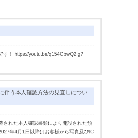
//youtu.be/q154CbwQ2lg?
に伴う本人確認方法の見直しについ
造された本人確認書類により開設された預
27年4月1日以降はお客様から写真及びIC