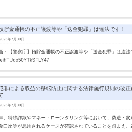
預貯金通帳の不正譲渡等や「送金犯罪」は違法です！
2026年7月30日
画：【警察庁】預貯金通帳の不正譲渡等や「送金犯罪」は違法です！ https:
=eihTUqo50YTkSFLY47
犯罪による収益の移転防止に関する法律施行規則の改正
て
2026年7月30日
年、特殊詐欺やマネー・ローンダリング等において、偽造・変
金口座等が悪用されるケースが確認されていることを踏まえ、20