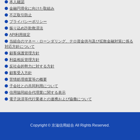
本人確認
金融円滑化に向けた取組み
不正取引防止
プライバシーポリシー
振り込め詐欺救済法
API利用規定
当組合のマネー・ローンダリング、テロ資金供与及び拡散金融対策に係る
対応方針について
顧客保護管理方針
利益相反管理方針
反社会的勢力に対する方針
顧客受入方針
苦情処理措置等の概要
子会社との共同利用について
信用協同組合代理業に関する表示
電子決済等代行業者との連携および協働について
Copyright © 京滋信用組合 All Rights Reserved.