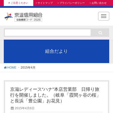
ご注意ください
サイトマップ
プライバシーポリシー
お問い合わせ
T
o
g
g
l
e
n
組合だより
a
v
i
HOME
2015年4月
g
a
t
i
京滋レディース“ハナ”本店営業部 日帰り旅
o
行を開催しました。（岐阜「霞間ヶ谷の桜」
n
と長浜「豊公園」お花見）
2015年4月6日