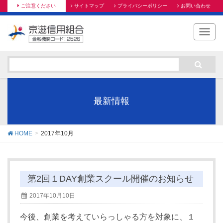
ご注意ください
サイトマップ
プライバシーポリシー
お問い合わせ
T
o
g
g
l
e
n
最新情報
a
v
i
HOME
2017年10月
g
a
t
i
第2回１DAY創業スクール開催のお知らせ
o
2017年10月10日
n
今後、創業を考えていらっしゃる方を対象に、１