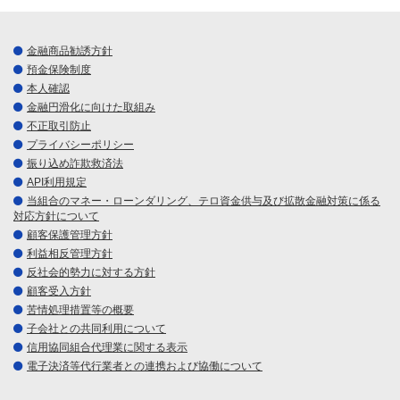
金融商品勧誘方針
預金保険制度
本人確認
金融円滑化に向けた取組み
不正取引防止
プライバシーポリシー
振り込め詐欺救済法
API利用規定
当組合のマネー・ローンダリング、テロ資金供与及び拡散金融対策に係る
対応方針について
顧客保護管理方針
利益相反管理方針
反社会的勢力に対する方針
顧客受入方針
苦情処理措置等の概要
子会社との共同利用について
信用協同組合代理業に関する表示
電子決済等代行業者との連携および協働について