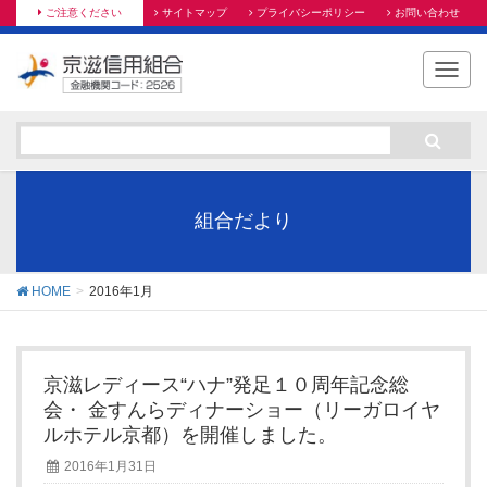
ご注意ください
サイトマップ
プライバシーポリシー
お問い合わせ
T
o
g
g
l
e
n
組合だより
a
v
i
HOME
2016年1月
g
a
t
i
京滋レディース“ハナ”発足１０周年記念総
o
会・ 金すんらディナーショー（リーガロイヤ
n
ルホテル京都）を開催しました。
2016年1月31日