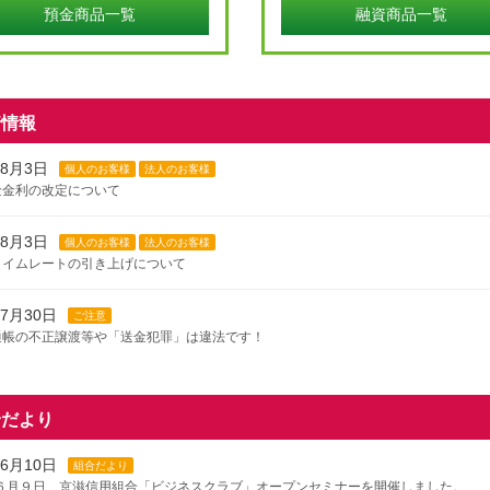
預金商品一覧
融資商品一覧
着情報
年8月3日
個人のお客様
法人のお客様
金金利の改定について
年8月3日
個人のお客様
法人のお客様
ライムレートの引き上げについて
年7月30日
ご注意
通帳の不正譲渡等や「送金犯罪」は違法です！
年7月30日
ご注意
よる収益の移転防止に関する法律施行規則の改正に伴う本人確認方法の見直しについ
合だより
年7月29日
年6月10日
個人のお客様
法人のお客様
組合だより
年ディスクロージャー誌を掲載しました
6年６月９日 京滋信用組合「ビジネスクラブ」オープンセミナーを開催しました。