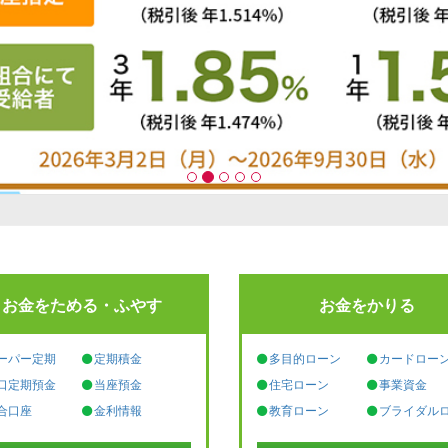
お金をためる・ふやす
お金をかりる
ーパー定期
定期積金
多目的ローン
カードロー
口定期預金
当座預金
住宅ローン
事業資金
合口座
金利情報
教育ローン
ブライダル