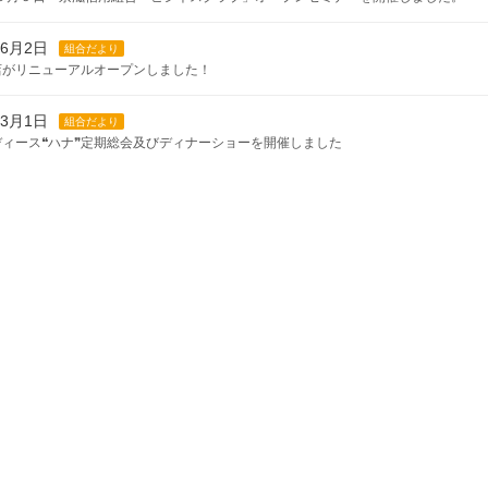
年7月22日
年6月2日
ご注意
組合だより
小切手機能の全面的な電子化に伴うでんさいへの移行と手形割引の取扱いについて
店がリニューアルオープンしました！
年7月17日
年3月1日
ご注意
組合だより
売買・譲渡・譲受・貸借は犯罪です！
ディース❝ハナ❞定期総会及びディナーショーを開催しました
年7月14日
年2月24日
ご注意
組合だより
の破産手続き開始決定に関するお知らせ
鮮初級学校生徒を対象に職場見学会を開催しました
年7月14日
年12月1日
最新情報
組合だより
トメッセージサービス（SMS）の取扱開始について
用組合「ビジネスクラブ」第18期総会・講演会を開催しました
年6月25日
年12月1日
個人のお客様
法人のお客様
組合だより
金利引き上げについて
 京滋信用組合杯「コマ・スポーツ大会」を開催しました
年8月12日
組合だより
HIGA輝く国スポ・障スポ2025」の感謝状を頂きました
年8月4日
組合だより