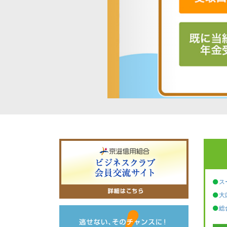
ス
大
総