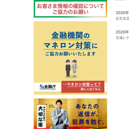
2026
2026
手形・
左京支
2026
2026
口座の
京滋レ
2026
2026
取引先
滋賀朝
2026
2025
ショー
京滋信
2026
2025
預金の
第16回
2025
「わたS
2025