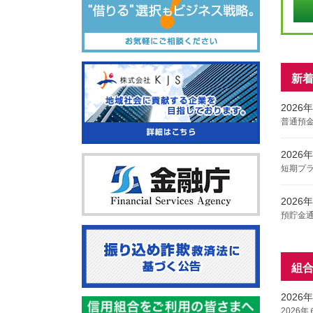
新
2026
普通預
2026
短期プ
2026
預貯金
2026
犯罪に
組
2026
2026
2026
202