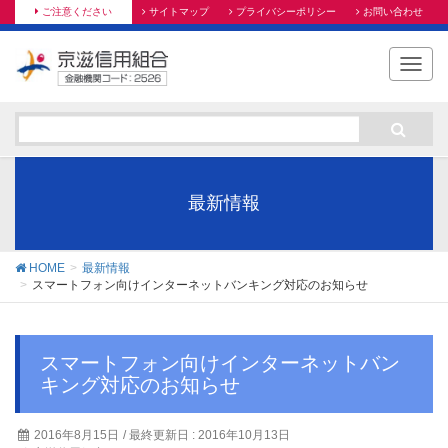
ご注意ください
サイトマップ
プライバシーポリシー
お問い合わせ
T
o
g
g
l
e
n
最新情報
a
v
i
HOME
最新情報
g
スマートフォン向けインターネットバンキング対応のお知らせ
a
t
i
スマートフォン向けインターネットバン
o
キング対応のお知らせ
n
2016年8月15日
/ 最終更新日 :
2016年10月13日