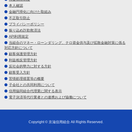
本人確認
金融円滑化に向けた取組み
不正取引防止
プライバシーポリシー
振り込め詐欺救済法
API利用規定
当組合のマネー・ローンダリング、テロ資金供与及び拡散金融対策に係る
対応方針について
顧客保護管理方針
利益相反管理方針
反社会的勢力に対する方針
顧客受入方針
苦情処理措置等の概要
子会社との共同利用について
信用協同組合代理業に関する表示
電子決済等代行業者との連携および協働について
Copyright © 京滋信用組合 All Rights Reserved.