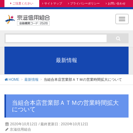
ご注意ください
サイトマップ
プライバシーポリシー
お問い合わせ
T
o
g
g
l
e
n
最新情報
a
v
i
HOME
最新情報
当組合本店営業部ＡＴＭの営業時間拡大について
g
a
t
当組合本店営業部ＡＴＭの営業時間拡大
i
について
o
n
2020年10月12日
/ 最終更新日 :
2020年10月12日
京滋信用組合