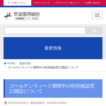
ご注意ください
サイトマップ
プライバシーポリシー
お問い合わせ
T
o
g
g
l
e
n
最新情報
a
v
i
HOME
最新情報
g
ゴールデンウィーク期間中の特別相談窓⼝開設について
a
t
i
ゴールデンウィーク期間中の特別相談窓
o
⼝開設について
n
2020年4月28日
/ 最終更新日 :
2020年4月28日