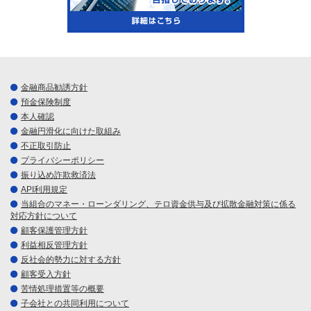
金融商品勧誘方針
預金保険制度
本人確認
金融円滑化に向けた取組み
不正取引防止
プライバシーポリシー
振り込め詐欺救済法
API利用規定
当組合のマネー・ローンダリング、テロ資金供与及び拡散金融対策に係る
対応方針について
顧客保護管理方針
利益相反管理方針
反社会的勢力に対する方針
顧客受入方針
苦情処理措置等の概要
子会社との共同利用について