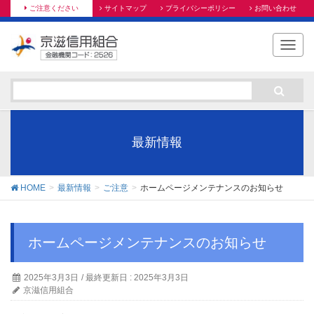
ご注意ください
サイトマップ
プライバシーポリシー
お問い合わせ
T
o
g
g
l
e
n
最新情報
a
v
i
HOME
最新情報
ご注意
ホームページメンテナンスのお知らせ
g
a
t
ホームページメンテナンスのお知らせ
i
o
n
2025年3月3日
/ 最終更新日 :
2025年3月3日
京滋信用組合