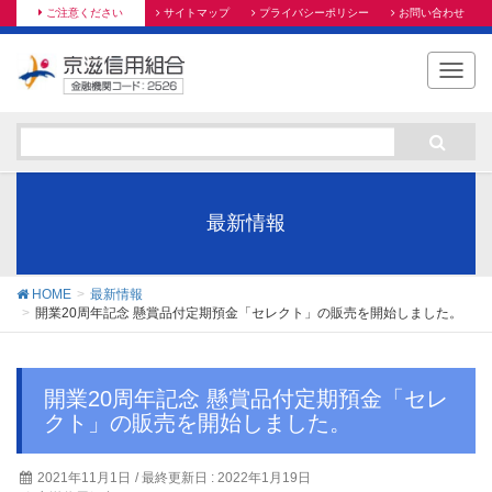
ご注意ください
サイトマップ
プライバシーポリシー
お問い合わせ
T
o
g
g
l
e
n
最新情報
a
v
i
HOME
最新情報
g
開業20周年記念 懸賞品付定期預金「セレクト」の販売を開始しました。
a
t
i
開業20周年記念 懸賞品付定期預金「セレ
o
クト」の販売を開始しました。
n
2021年11月1日
/ 最終更新日 :
2022年1月19日