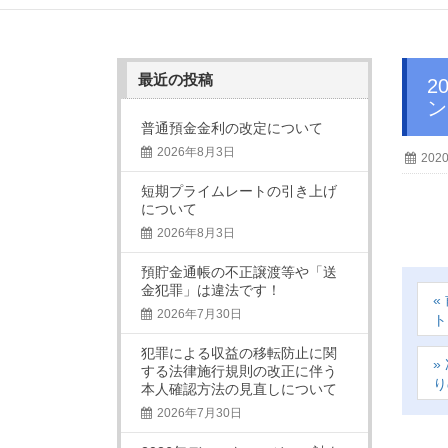
最近の投稿
2019年11月8日 京滋レディース“ハナ”本店営業部 料理教室を開催しました。（ウィ
ン
普通預金金利の改定について
2026年8月3日
202
短期プライムレートの引き上げ
について
2026年8月3日
預貯金通帳の不正譲渡等や「送
金犯罪」は違法です！
2026年7月30日
ト
犯罪による収益の移転防止に関
する法律施行規則の改正に伴う
り
本人確認方法の見直しについて
2026年7月30日