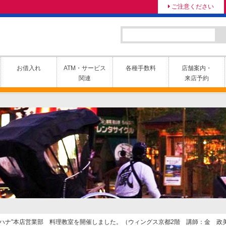
ご注意ください
お借入れ
ATM・サービス
各種手数料
店舗案内・
関連
来店予約
ース“ハナ”本店営業部 料理教室を開催しました。（ウィングス京都2階 講師：金 政