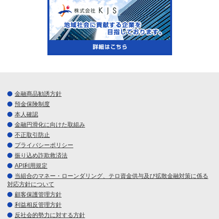
金融商品勧誘方針
預金保険制度
本人確認
金融円滑化に向けた取組み
不正取引防止
プライバシーポリシー
振り込め詐欺救済法
API利用規定
当組合のマネー・ローンダリング、テロ資金供与及び拡散金融対策に係る
対応方針について
顧客保護管理方針
利益相反管理方針
反社会的勢力に対する方針