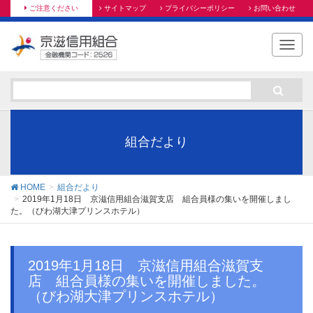
ご注意ください
サイトマップ
プライバシーポリシー
お問い合わせ
T
o
g
g
l
e
n
組合だより
a
v
i
HOME
組合だより
g
2019年1月18日 京滋信用組合滋賀支店 組合員様の集いを開催しまし
た。（びわ湖大津プリンスホテル）
a
t
i
o
2019年1月18日 京滋信用組合滋賀支
n
店 組合員様の集いを開催しました。
（びわ湖大津プリンスホテル）