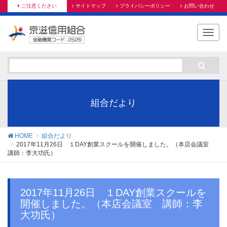
ご注意ください
サイトマップ
プライバシーポリシー
お問い合わせ
T
o
g
g
l
e
n
組合だより
a
v
i
HOME
組合だより
g
2017年11月26日 １DAY創業スクールを開催しました。（本店会議室
講師：李大功氏）
a
t
i
o
2017年11月26日 １DAY創業スクールを
n
開催しました。（本店会議室 講師：李
大功氏）