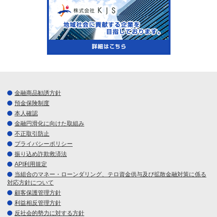
金融商品勧誘方針
預金保険制度
本人確認
金融円滑化に向けた取組み
不正取引防止
プライバシーポリシー
振り込め詐欺救済法
API利用規定
当組合のマネー・ローンダリング、テロ資金供与及び拡散金融対策に係る
対応方針について
顧客保護管理方針
利益相反管理方針
反社会的勢力に対する方針