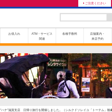
ご注意ください
お借入れ
ATM・サービス
各種手数料
店舗案内・
関連
来店予約
ィース“ハナ”滋賀支店 日帰り旅行を開催しました。（シルクドソレイユ「トーテム」