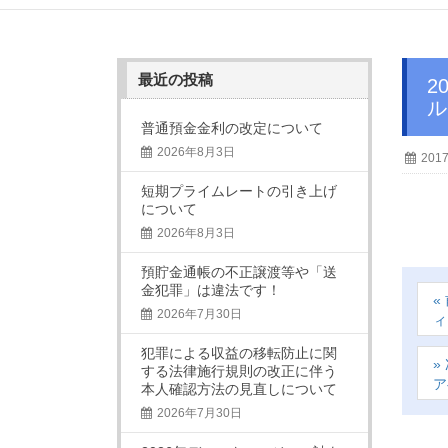
最近の投稿
2016年10月19日 京滋レディース“ハナ”滋賀支店 日帰り旅行を開催しました。（シ
ル
普通預金金利の改定について
2026年8月3日
201
短期プライムレートの引き上げ
について
2026年8月3日
預貯金通帳の不正譲渡等や「送
金犯罪」は違法です！
2026年7月30日
ィ
犯罪による収益の移転防止に関
する法律施行規則の改正に伴う
ア
本人確認方法の見直しについて
2026年7月30日