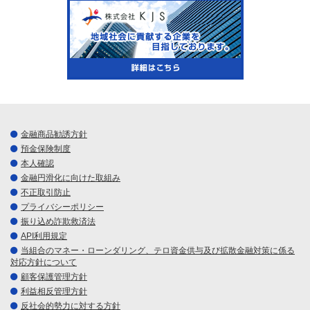
金融商品勧誘方針
預金保険制度
本人確認
金融円滑化に向けた取組み
不正取引防止
プライバシーポリシー
振り込め詐欺救済法
API利用規定
当組合のマネー・ローンダリング、テロ資金供与及び拡散金融対策に係る
対応方針について
顧客保護管理方針
利益相反管理方針
反社会的勢力に対する方針