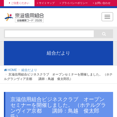
ご注意ください
サイトマップ
プライバシーポリシー
お問い合わせ
T
o
g
g
l
e
n
組合だより
a
v
i
HOME
組合だより
g
京滋信用組合ビジネスクラブ オープンセミナーを開催しました。 （ホテ
ルグランヴィア京都 講師：鳥越 俊太郎氏）
a
t
i
o
京滋信用組合ビジネスクラブ オープン
n
セミナーを開催しました。 （ホテルグラ
ンヴィア京都 講師：鳥越 俊太郎
氏）