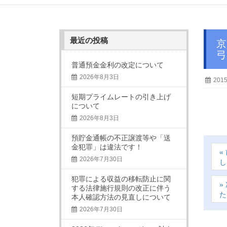
最近の投稿
京滋レディース“ハナ”舞鶴支店 アロマ教室＆親睦 （ハラペコカレー 講師：金浦 真
弓
普通預金金利の改定について
2026年8月3日
201
短期プライムレートの引き上げ
について
2026年8月3日
預貯金通帳の不正譲渡等や「送
金犯罪」は違法です！
2026年7月30日
し
犯罪による収益の移転防止に関
する法律施行規則の改正に伴う
た
本人確認方法の見直しについて
2026年7月30日