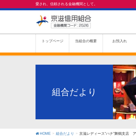
愛され、信頼される金融機関として。
トップページ
当組合の概要
お預入れ
組合だより
HOME
組合だより
京滋レディース“ハナ”舞鶴支店 