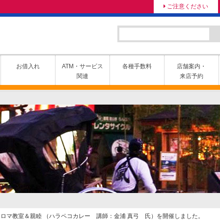
ご注意ください
お借入れ
ATM・サービス
各種手数料
店舗案内・
関連
来店予約
アロマ教室＆親睦 （ハラペコカレー 講師：金浦 真弓 氏）を開催しました。