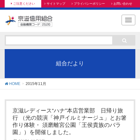
ご注意ください
サイトマップ
プライバシーポリシー
お問い合わせ
T
o
g
g
l
e
n
組合だより
a
v
i
HOME
2015年11月
g
a
t
i
京滋レディース“ハナ”本店営業部 日帰り旅
o
行 （光の競演「神戸イルミナージュ」とお箸
n
作り体験・ 須磨離宮公園「王侯貴族のバラ
園」）を開催しました。