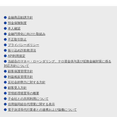
金融商品勧誘方針
預金保険制度
本人確認
金融円滑化に向けた取組み
不正取引防止
プライバシーポリシー
振り込め詐欺救済法
API利用規定
当組合のマネー・ローンダリング、テロ資金供与及び拡散金融対策に係る
対応方針について
顧客保護管理方針
利益相反管理方針
反社会的勢力に対する方針
顧客受入方針
苦情処理措置等の概要
子会社との共同利用について
信用協同組合代理業に関する表示
電子決済等代行業者との連携および協働について