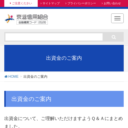
ご注意ください
サイトマップ
プライバシーポリシー
お問い合わせ
T
o
g
g
l
e
n
出資金のご案内
a
v
i
HOME
出資金のご案内
g
a
t
出資金のご案内
i
o
n
出資金について、ご理解いただけますようＱ＆Ａにまとめ
ました。